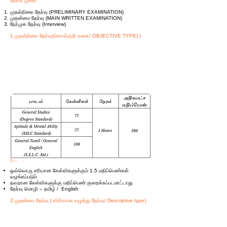
தேர்வு முறை
முதல்நிலை தேர்வு (PRELIMINARY EXAMINATION)
முதன்மை தேர்வு (MAIN WRITTEN EXAMINATION)
நேர்முக தேர்வு (Interview)
1.முதல்நிலை தேர்வு(கொள்குறி வகை/ OBJECTIVE TYPE) )
குறிப்பு
ஒவ்வொரு சரியான கேள்விகளுக்கும் 1.5 மதிப்பெண்கள்
வழங்கப்படும்
தவறான கேள்விகளுக்கு மதிப்பெண் குறைக்கப்படமாட்டாது
தேர்வு மொழி – தமிழ் / English
2.முதன்மை தேர்வு ( விரிவான எழுத்து தேர்வு/ Descriptive type)