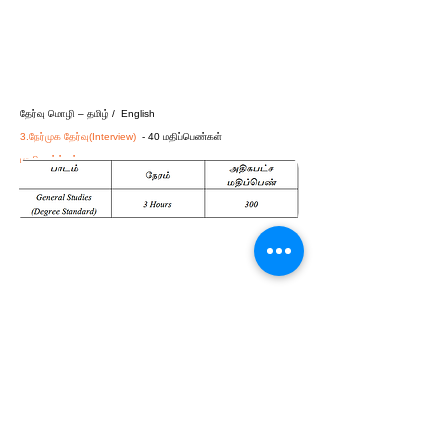
தேர்வு மொழி – தமிழ் / English
3.நேர்முக தேர்வு(Interview)
- 40 மதிப்பெண்கள்
பணியமர்த்தல்
முதன்மை தேர்வு மற்றும் நேர்முக தேர்வுவில் பெற்ற
மதிப்பெண் அடிப்படையில் பணியமர்த்தப்படுவர்
Click Here
TNPSC Official Website
Download
GROUP 2 Preliminary Exam Syllabus
Download
GROUP 2 Main Exam Syllabus
2015
GROUP 2 Previous Year QUESTION PAPER